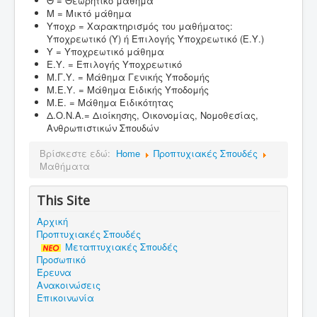
Θ = Θεωρητικό μάθημα
Μ = Μικτό μάθημα
Υποχρ = Χαρακτηρισμός του μαθήματος:
Υποχρεωτικό (Υ) ή Επιλογής Υποχρεωτικό (Ε.Υ.)
Υ = Υποχρεωτικό μάθημα
Ε.Υ. = Επιλογής Υποχρεωτικό
Μ.Γ.Υ. = Μάθημα Γενικής Υποδομής
Μ.Ε.Υ. = Μάθημα Ειδικής Υποδομής
Μ.Ε. = Μάθημα Ειδικότητας
Δ.Ο.Ν.Α.= Διοίκησης, Οικονομίας, Νομοθεσίας,
Ανθρωπιστικών Σπουδών
Βρίσκεστε εδώ:
Home
Προπτυχιακές Σπουδές
Μαθήματα
This Site
Αρχική
Προπτυχιακές Σπουδές
Μεταπτυχιακές Σπουδές
Προσωπικό
Έρευνα
Ανακοινώσεις
Επικοινωνία