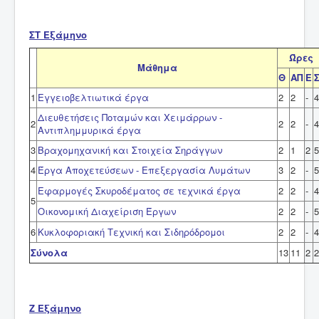
ΣΤ Εξάμηνο
Ώρες
Μάθημα
Θ
ΑΠ
Ε
1
Εγγειοβελτιωτικά έργα
2
2
-
4
Διευθετήσεις Ποταμών και Χειμάρρων -
2
2
2
-
4
Αντιπλημμυρικά έργα
3
Βραχομηχανική και Στοιχεία Σηράγγων
2
1
2
5
4
Έργα Αποχετεύσεων - Επεξεργασία Λυμάτων
3
2
-
5
Εφαρμογές Σκυροδέματος σε τεχνικά έργα
2
2
-
4
5
Οικονομική Διαχείριση Έργων
2
2
-
5
6
Κυκλοφοριακή Τεχνική και Σιδηρόδρομοι
2
2
-
4
Σύνολα
13
11
2
2
Ζ Εξάμηνο