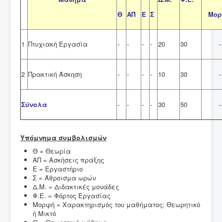
Θ
ΑΠ
Ε
Σ
Μο
1
Πτυχιακή Εργασία
-
-
-
-
20
30
-
2
Πρακτική Άσκηση
-
-
-
-
10
30
-
Σύνολα
-
-
-
-
30
50
-
Υπόμνημα συμβολισμών
Θ = Θεωρία
ΑΠ = Ασκήσεις πράξης
Ε = Εργαστήριο
Σ = Άθροισμα ωρών
Δ.Μ. = Διδακτικές μονάδες
Φ.Ε. = Φόρτος Εργασίας
Μορφή = Χαρακτηρισμός του μαθήματος: Θεωρητικό
ή Μικτό