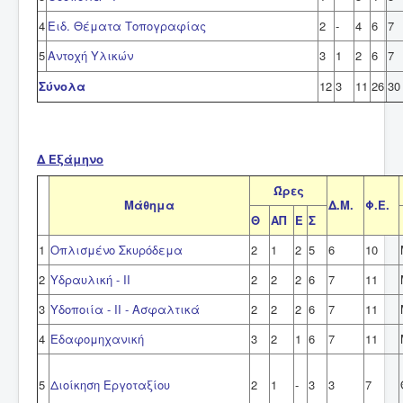
4
Ειδ. Θέματα Τοπογραφίας
2
-
4
6
7
5
Αντοχή Υλικών
3
1
2
6
7
Σύνολα
12
3
11
26
30
Δ Εξάμηνο
Ώρες
Μάθημα
Δ.Μ.
Φ.Ε.
Θ
ΑΠ
Ε
Σ
1
Οπλισμένο Σκυρόδεμα
2
1
2
5
6
10
2
Υδραυλική - ΙΙ
2
2
2
6
7
11
3
Υδοποιία - ΙΙ - Ασφαλτικά
2
2
2
6
7
11
4
Εδαφομηχανική
3
2
1
6
7
11
5
Διοίκηση Εργοταξίου
2
1
-
3
3
7