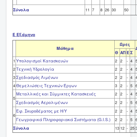
Σύνολα
11
7
8
26
30
50
Ε Εξάμηνο
Ώρες
Μάθημα
Θ
ΑΠ
Ε
Σ
1
Υπολογισμοί Κατασκευών
2
2
-
4
2
Τεχνική
Υδρολογία
2
2
-
4
3
Σχεδιασμός Λιμένων
2
2
-
4
4
Θεμελιώσεις Τεχνικών Έργων
3
2
-
5
Μεταλλικές και Σύμμικτες Κατασκευές
2
2
-
4
5
Σχεδιασμός Αερολιμένων
2
2
-
5
Εφ. Σκυροδέματος με Η/Υ
2
2
-
4
6
Γεωγραφικά Πληροφοριακά Συστήματα (G.I.S.)
2
2
-
5
Σύνολα
13
12
-
25