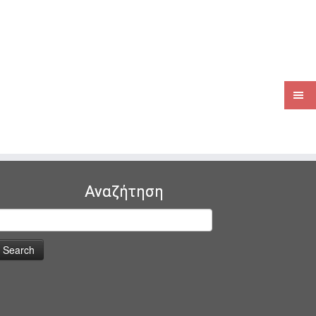
Αναζήτηση
earch
or: