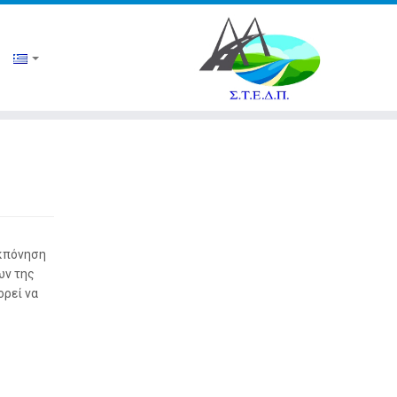
εκπόνηση
ων της
ορεί να