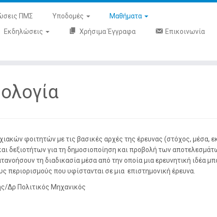
ώσεις ΠΜΣ
Υποδομές
Μαθήματα
Εκδηλώσεις
Χρήσιμα Έγγραφα
Επικοινωνία
ολογία
χιακών φοιτητών με τις βασικές αρχές της έρευνας (στόχος, μέσα, 
και δεξιοτήτων για τη δημοσιοποίηση και προβολή των αποτελεσμάτ
τανοήσουν τη διαδικασία μέσα από την οποία μια ερευνητική ιδέα μπ
ους περιορισμούς που υφίστανται σε μια επιστημονική έρευνα.
ς/Δρ Πολιτικός Μηχανικός