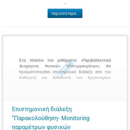
...
περισσότερα...
Στα πλαίσια του μαθήματος «Περιβαλλοντική
Διαχείριση Φυσικών Υδατορρευμάτων», θα
πραγματοποιηθεί επιστημονική διάλεξη από τον
Καθηγητή και Διευθυντή του Εργαστηρίου
Οικοϋδραυλικής & Διαχείρισης Εσωτερικών
Υδάτων του Τμήματος Γεωπονίας Ιχθυολογίας &
Υδάτινου Περιβάλλοντος του Πανεπιστημίου
Θεσσαλίας κ. Άρη Ψιλοβίκο με θέμα: «
Παρακολούθηση- Monitoring παραμέτρων φυσικών
Επιστημονική διάλεξη
υδατορρευμάτων», την Παρασκευή 10-01-2020 και
“Παρακολούθηση- Monitoring
ώρα […]
παραμέτρων φυσικών